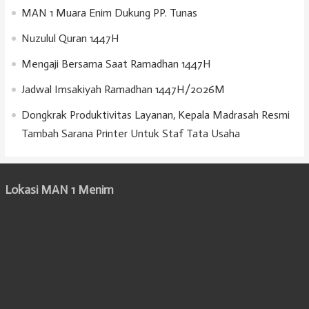
MAN 1 Muara Enim Dukung PP. Tunas
Nuzulul Quran 1447H
Mengaji Bersama Saat Ramadhan 1447H
Jadwal Imsakiyah Ramadhan 1447H/2026M
Dongkrak Produktivitas Layanan, Kepala Madrasah Resmi
Tambah Sarana Printer Untuk Staf Tata Usaha
Lokasi MAN 1 Menim