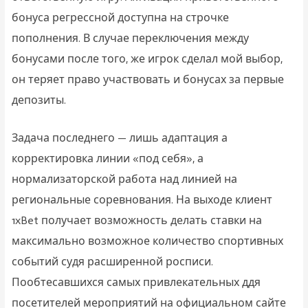
бонуса регрессной доступна на строчке
пополнения. В случае переключения между
бонусами после того, же игрок сделал мой выбор,
он теряет право участвовать и бонусах за первые
депозиты.
Задача последнего — лишь адаптация а
корректировка линии «под себя», а
нормализаторской работа над линией на
региональные соревнования. На выходе клиент
1xBet получает возможность делать ставки на
максимально возможное количество спортивных
событий судя расширенной росписи.
Пообтесавшихся самых привлекательных ддя
посетителей мероприятий на официальном сайте