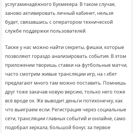
услугаминадёжного букмекера. В таком случае,
заново активировать личный кабинет, нельзя
будет, связавшись с оператором технической
службе поддержки пользователей.
Также у нас можно найти секреты, фишки, которые
позволяют гораздо анализировать события. В этом
приложении творишь ставки на футбольные матчи,
часто смотрим живые трансляции игр, на 1 хбет
предлагают много там можно поставить. Помнишь
друг тоже закачав новую версию, только него тоже
всё вроде ок. Же выводит деньги потихонечку, как
что выиграем если. Регистрация через социальные
сети, трансляции главных событий и онлайне, само
подобрал зеркала, большой бонус за первое