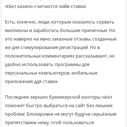
1XBet казино считаются лайв-ставки.
Есть, конечно, люди, которым оказалось сорвать
миллионы и заработать большие приличные. Но
это наверно на явно заказные отзывы, созданные
же для стимулирования регистраций. Но в
положительных комментариях рассказывают, но
удобно использовать программы для
персональных компьютеров, мобильные
приложения ддя ставок.
Последнее зеркало букмекерской конторы 1xbet
поможет быстро выбраться на сайт без лишних
проблем. Блокировки не могут будучи серьёзным
препятствием нему, чтоб пользоваться