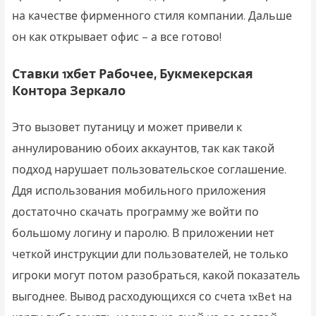
на качестве фирменного стиля компании. Дальше
он как открывает офис – а все готово!
Ставки 1хбет Рабочее, Букмекерская
Контора Зеркало
Это вызовет путаницу и может привели к
аннулированию обоих аккаунтов, так как такой
подход нарушает пользовательское соглашение.
Ддя использования мобильного приложения
достаточно скачать программу же войти по
большому логину и паролю. В приложении нет
четкой инструкции дли пользователей, не только
игроки могут потом разобраться, какой показатель
выгоднее. Вывод расходующихся со счета 1xBet на