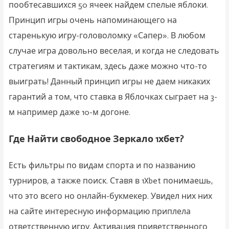
пообтесавшихся 50 ячеек найдем спелые яблоки.
Принцип игры очень напоминающего на
старенькую игру-головоломку «Сапер». В любом
случае игра довольно веселая, и когда не следовать
стратегиям и тактикам, здесь даже можно что-то
выиграть! Данный принцип игры не даем никаких
гарантий а том, что ставка в Яблочках сыграет на 3-
м например даже 10-м догоне.
Где Найти свободное Зеркало 1хбет?
Есть фильтры по видам спорта и по названию
турниров, а также поиск. Ставя в 1Xbet понимаешь,
что это всего но онлайн-букмекер. Увидел них них
на сайте интересную информацию приплела
ответственную игру. Активация приветственного