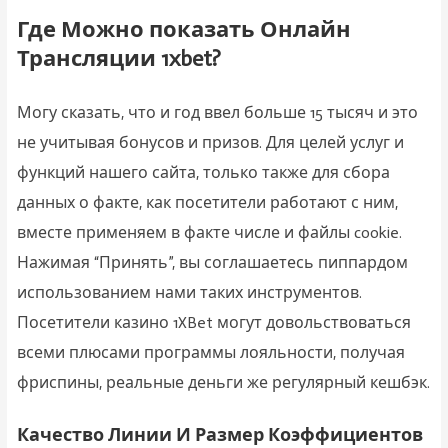
Где Можно показать Онлайн
Трансляции 1xbet?
Могу сказать, что и год ввел больше 15 тысяч и это
не учитывая бонусов и призов. Для целей услуг и
функций нашего сайта, только также для сбора
данных о факте, как посетители работают с ним,
вместе применяем в факте числе и файлы cookie.
Нажимая “Принять”, вы соглашаетесь пиппардом
использованием нами таких инструментов.
Посетители казино 1XBet могут довольствоваться
всеми плюсами программы лояльности, получая
фриспины, реальные деньги же регулярный кешбэк.
Качество Линии И Размер Коэффициентов