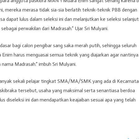
jah para anggota paskibra MAN 1 Muara Enim sangat senang karena b
ni, mereka merasa tidak sia-sia berlatih teknik-teknik PBB dengan
sa dapat lulus dalam seleksi ini dan melanjutkan ke seleksi selanju
 sebagai perwakilan dari Madrasah.” Ujar Sri Mulyani.
dasar bagi calon pengibar sang saka merah putih, sehingga seluruh
 Enim harus menguasai semua teknik yang diajarkan agar nantinya
 nama Madrasah.” imbuh Sri Mulyani.
i banyak sekali pelajar tingkat SMA/MA/SMK yang ada di Kecamata
skibraka tersebut, usaha yang maksimal serta senantiasa berdoa
s diseleksi ini dan mendapatkan keajaiban sesuai apa yang telah