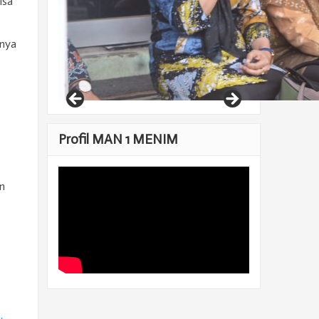
isa
tnya
Profil MAN 1 MENIM
n