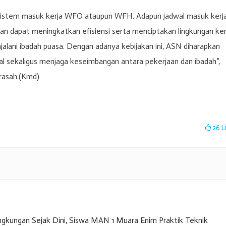
 sistem masuk kerja WFO ataupun WFH. Adapun jadwal masuk kerj
n dapat meningkatkan efisiensi serta menciptakan lingkungan ker
alani ibadah puasa. Dengan adanya kebijakan ini, ASN diharapkan
l sekaligus menjaga keseimbangan antara pekerjaan dan ibadah”,
drasah.(Kmd)
26
L
gkungan Sejak Dini, Siswa MAN 1 Muara Enim Praktik Teknik