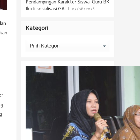
Pendampingan Karakter Siswa, Guru BK
Ikuti sosialisasi GATI
05/08/2026
dan
Kategori
akan
Kategori
t
or
ng
g