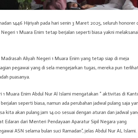
an 1446 Hijriyah pada hari senin 3 Maret 2025, seluruh honorer 
 Negeri 1 Muara Enim tetap berjalan seperti biasa yakni melaksan
r Madrasah Aliyah Negeri 1 Muara Enim yang tetap siap di meja
agian pegawai yang di sela mengejarkan tugas, mereka pun terliha
adah puasanya.
 1 Muara Enim Abdul Nur Al Islami mengatakan ” aktivitas di Kant
erjalan seperti biasa, namun ada perubahan jadwal pulang saja ya
uasa kita akan pulang jam 14.00 sesuai dengan aturan dan jadwal yan
at Edaran dari Menteri Pendayaan Aparatur Sipil Negara yang
gawai ASN selama bulan suci Ramadan”, jelas Abdul Nur AL Islami.