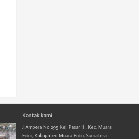
i
Kontak kami
Jl.Ampera No.295 Kel. Pasar II , Kec. Muara
Enim, Kabupaten Muara Enim, Sumatera