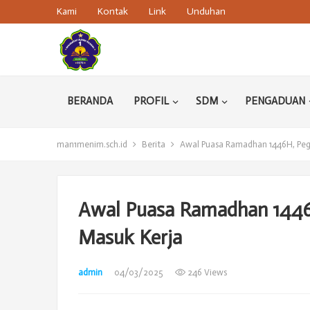
Kami
Kontak
Link
Unduhan
BERANDA
PROFIL
SDM
PENGADUAN
man1menim.sch.id
Berita
Awal Puasa Ramadhan 1446H, Peg
Awal Puasa Ramadhan 1446
Masuk Kerja
admin
04/03/2025
246 Views