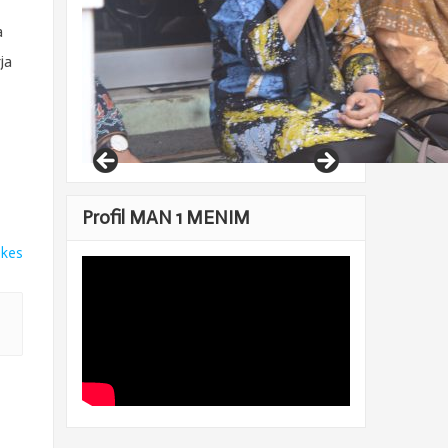
a
ja
Profil MAN 1 MENIM
ikes