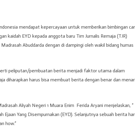
a Indonesia mendapat kepercayaan untuk memberikan bimbingan ca
gan kaidah EYD kepada anggota baru Tim Jurnalis Remaja (TJR)
a Madrasah Abuddarda dengan di dampingi oleh wakil bidang humas
eperti peliputan/pembuatan berita menjadi faktor utama dalam
emaja diharapkan harus bisa membuat berita dengan benar dan menar
adrasah Aliyah Negeri 1 Muara Enim Ferida Aryani menjelaskan, ”
h Ejaan Yang Disempurnakan (EYD). Selanjutnya sebuah berita har
an how.”