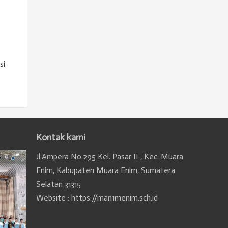
si
Kontak kami
Jl.Ampera No.295 Kel. Pasar II , Kec. Muara
Enim, Kabupaten Muara Enim, Sumatera
Selatan 31315
Website : https://man1menim.sch.id