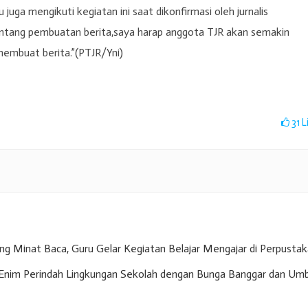
juga mengikuti kegiatan ini saat dikonfirmasi oleh jurnalis
tang pembuatan berita,saya harap anggota TJR akan semakin
membuat berita.”(PTJR/Yni)
31
L
g Minat Baca, Guru Gelar Kegiatan Belajar Mengajar di Perpusta
nim Perindah Lingkungan Sekolah dengan Bunga Banggar dan Umb