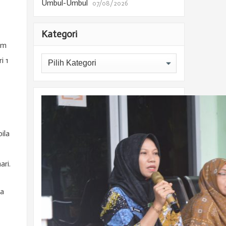
Umbul-Umbul
07/08/2026
Kategori
am
Kategori
i 1
ila
ari.
wa