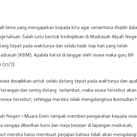
tah lama yang mengajarkan kepada kita agar senantiasa disiplin dal
getahuan. Salah satu bentuk kedisiplinan di Madrasah Aliyah Neger
ang tepat pada waktunya dan selalu hadir tiap hari yang telah
adrasah (KBM). Apabila hal ini di langgar oleh siswa maka guru BK
 (27/7)
iswa diwajibkan untuk selalu datang tepat pada waktunya dan apab
keterangan dan sering datang terlambat, maka siswa tersebut akan
i siswa tersebut, sehingga mereka tidak mengulanginya ikemudian h
iyah Negeri 1 Muara Enim tampak memberi pengarahan kepada sis
a sengaja diberikan kursi dan meja berjejer di lapangan madrasah,
but mereka harus membuat perjajian bahwa tidak akan mengulangi