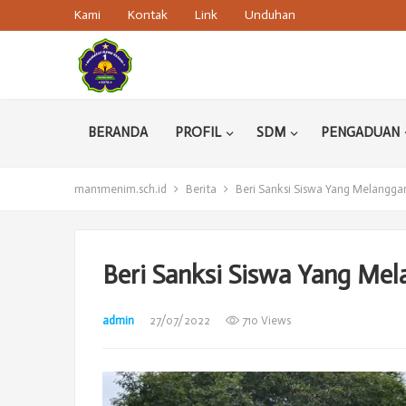
Kami
Kontak
Link
Unduhan
BERANDA
PROFIL
SDM
PENGADUAN
man1menim.sch.id
Berita
Beri Sanksi Siswa Yang Melangga
Beri Sanksi Siswa Yang Me
admin
27/07/2022
710 Views