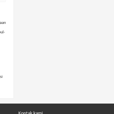
kaan
ul-
si
Kontak kami