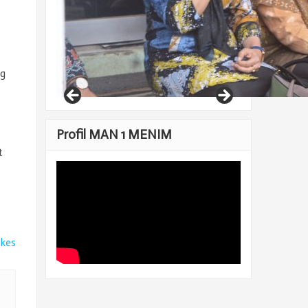
ng
Profil MAN 1 MENIM
t
ikes