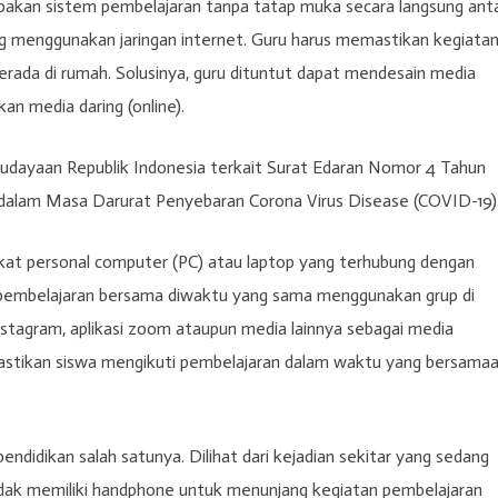
upakan sistem pembelajaran tanpa tatap muka secara langsung ant
ang menggunakan jaringan internet. Guru harus memastikan kegiata
berada di rumah. Solusinya, guru dituntut dapat mendesain media
n media daring (online).
budayaan Republik Indonesia terkait Surat Edaran Nomor 4 Tahun
dalam Masa Darurat Penyebaran Corona Virus Disease (COVID-19)
kat personal computer (PC) atau laptop yang terhubung dengan
n pembelajaran bersama diwaktu yang sama menggunakan grup di
nstagram, aplikasi zoom ataupun media lainnya sebagai media
astikan siswa mengikuti pembelajaran dalam waktu yang bersamaa
didikan salah satunya. Dilihat dari kejadian sekitar yang sedang
tidak memiliki handphone untuk menunjang kegiatan pembelajaran