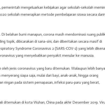
, pemerintah mengeluarkan kebijakan agar sekolah-sekolah memi
 2020 sekolah menerapkan metode pembelajaran siswa secara darin
. Di belahan bumi manapun, corona masih mendominasi ruang publik
 topik, dibicarakan di sana-sini, dan diberitakan secara masif di
spiratory Syndrome Coronavirus 2 (SARS-COV-2) yang lebih dikena
 coronavirus yang menyebabkan penyakit menular ke manusia.
 oleh jenis coronavirus yang baru ditemukan. Walaupun lebih bany
a menyerang siapa saja, mulai dari bayi, anak-anak, hingga orang
n ringan pada sistem pernapasan, infeksi paru-paru yang berat,
li ditemukan di kota Wuhan, China pada akhir Desember 2019. Vir