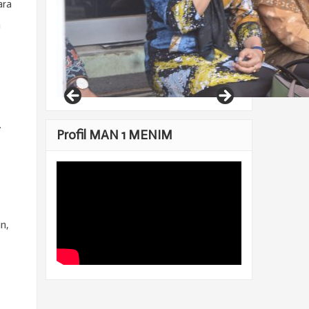
ara
n
.
Profil MAN 1 MENIM
n,