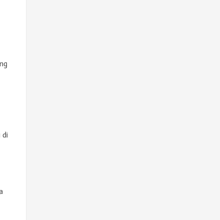
ang
 di
a