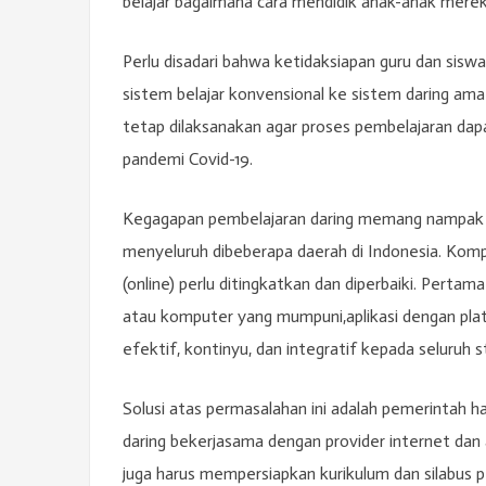
belajar bagaimana cara mendidik anak-anak merek
Perlu disadari bahwa ketidaksiapan guru dan sisw
sistem belajar konvensional ke sistem daring am
tetap dilaksanakan agar proses pembelajaran dapa
pandemi Covid-19.
Kegagapan pembelajaran daring memang nampak ter
menyeluruh dibeberapa daerah di Indonesia. Kom
(online) perlu ditingkatkan dan diperbaiki. Pertam
atau komputer yang mumpuni,aplikasi dengan platfo
efektif, kontinyu, dan integratif kepada seluruh 
Solusi atas permasalahan ini adalah pemerintah 
daring bekerjasama dengan provider internet dan 
juga harus mempersiapkan kurikulum dan silabus p