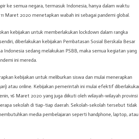
mpir ke semua negara, termasuk Indonesia, hanya dalam waktu
 11 Maret 2020 menetapkan wabah ini sebagai pandemi global.
kan kebijakan untuk memberlakukan lockdown dalam rangka
endiri, diberlakukan kebijakan Pembatasan Sosial Berskala Besar
ena Indonesia sedang melakukan PSBB, maka semua kegiatan yang
andemi ini mereda.
pkan kebijakan untuk meliburkan siswa dan mulai menerapkan
n) atau online. Kebijakan pemerintah ini mulai efektif diberlakuka
enin, 16 Maret 2020 yang juga diikuti oleh wilayah-wilayah provinsi
berapa sekolah di tiap-tiap daerah. Sekolah-sekolah tersebut tidak
 membutuhkan media pembelajaran seperti handphone, laptop, atau