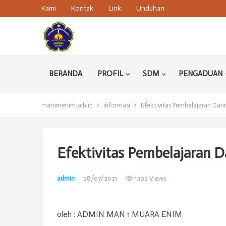
Kami
Kontak
Link
Unduhan
BERANDA
PROFIL
SDM
PENGADUAN
man1menim.sch.id
informasi
Efektivitas Pembelajaran Dari
Efektivitas Pembelajaran 
admin
28/07/2021
1,102 Views
oleh : ADMIN MAN 1 MUARA ENIM