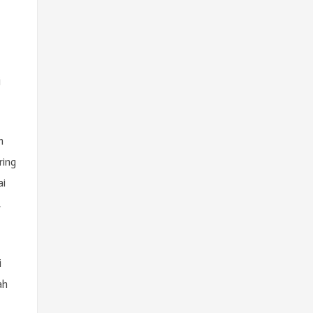
i
n
ring
ai
,
i
ah