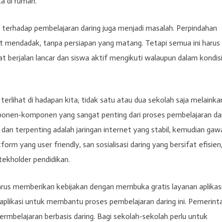
a di rumah.
a terhadap pembelajaran daring juga menjadi masalah. Perpindahan
at mendadak, tanpa persiapan yang matang. Tetapi semua ini harus
t berjalan lancar dan siswa aktif mengikuti walaupun dalam kondis
lihat di hadapan kita, tidak satu atau dua sekolah saja melainka
ponen-komponen yang sangat penting dari proses pembelajaran da
a dan terpenting adalah jaringan internet yang stabil, kemudian gaw
rm yang user friendly, san sosialisasi daring yang bersifat efisien
stekholder pendidikan.
harus memberikan kebijakan dengan membuka gratis layanan aplikas
aplikasi untuk membantu proses pembelajaran daring ini. Pemerint
ermbelajaran berbasis daring. Bagi sekolah-sekolah perlu untuk