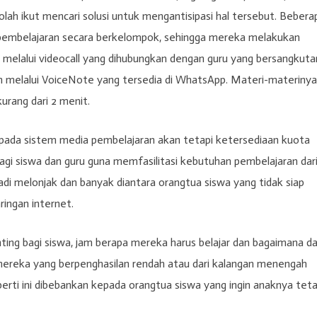
olah ikut mencari solusi untuk mengantisipasi hal tersebut. Bebera
 pembelajaran secara berkelompok, sehingga mereka melakukan
r melalui videocall yang dihubungkan dengan guru yang bersangkuta
n melalui VoiceNote yang tersedia di WhatsApp. Materi-materinya
urang dari 2 menit.
 pada sistem media pembelajaran akan tetapi ketersediaan kuota
gi siswa dan guru guna memfasilitasi kebutuhan pembelajaran dari
di melonjak dan banyak diantara orangtua siswa yang tidak siap
ingan internet.
ting bagi siswa, jam berapa mereka harus belajar dan bagaimana d
mereka yang berpenghasilan rendah atau dari kalangan menengah
erti ini dibebankan kepada orangtua siswa yang ingin anaknya tet