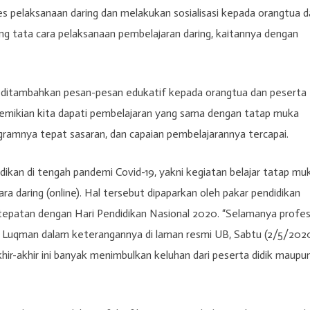
es pelaksanaan daring dan melakukan sosialisasi kepada orangtua 
ng tata cara pelaksanaan pembelajaran daring, kaitannya dengan
k ditambahkan pesan-pesan edukatif kepada orangtua dan peserta
demikian kita dapati pembelajaran yang sama dengan tatap muka
ogramnya tepat sasaran, dan capaian pembelajarannya tercapai.
idikan di tengah pandemi Covid-19, yakni kegiatan belajar tatap mu
ra daring (online). Hal tersebut dipaparkan oleh pakar pendidikan
rtepatan dengan Hari Pendidikan Nasional 2020. “Selamanya profes
ar Luqman dalam keterangannya di laman resmi UB, Sabtu (2/5/2020
ir-akhir ini banyak menimbulkan keluhan dari peserta didik maupu