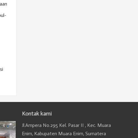
kaan
ul-
si
Kontak kami
Jl.Ampera No.295 Kel. Pasar II , Kec. Muara
Enim, Kabupaten Muara Enim, Sumatera