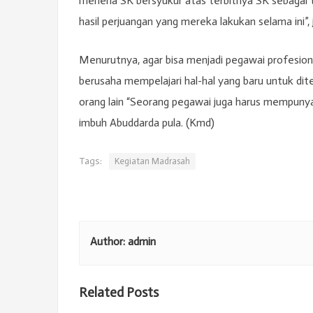
meneria SK bersyukur atas terbitnya SK sebagai
hasil perjuangan yang mereka lakukan selama ini”, 
Menurutnya, agar bisa menjadi pegawai profesio
berusaha mempelajari hal-hal yang baru untuk dite
orang lain “Seorang pegawai juga harus mempunyai 
imbuh Abuddarda pula. (Kmd)
Tags:
Kegiatan Madrasah
Author:
admin
Related Posts