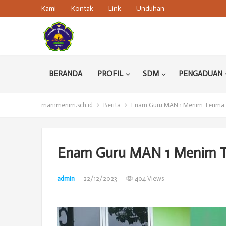
Kami
Kontak
Link
Unduhan
BERANDA
PROFIL
SDM
PENGADUAN
man1menim.sch.id
Berita
Enam Guru MAN 1 Menim Terima 
Enam Guru MAN 1 Menim T
admin
22/12/2023
404 Views