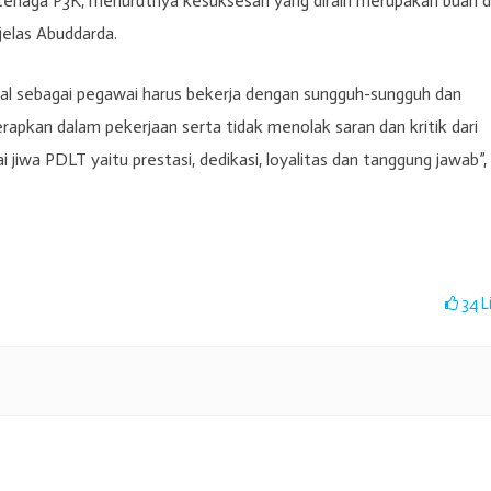
 tenaga P3K, menurutnya kesuksesan yang diraih merupakan buah d
jelas Abuddarda.
nal sebagai pegawai harus bekerja dengan sungguh-sungguh dan
rapkan dalam pekerjaan serta tidak menolak saran dan kritik dari
jiwa PDLT yaitu prestasi, dedikasi, loyalitas dan tanggung jawab”,
34
L