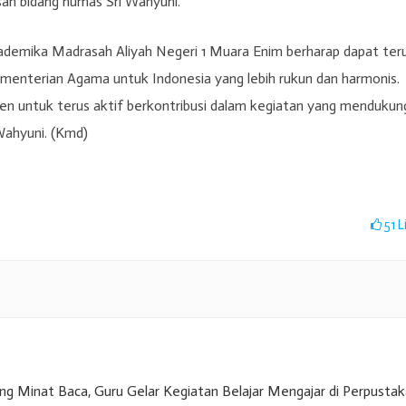
ah bidang humas Sri Wahyuni.
ademika Madrasah Aliyah Negeri 1 Muara Enim berharap dapat ter
menterian Agama untuk Indonesia yang lebih rukun dan harmonis.
n untuk terus aktif berkontribusi dalam kegiatan yang mendukun
 Wahyuni. (Kmd)
51
L
g Minat Baca, Guru Gelar Kegiatan Belajar Mengajar di Perpusta