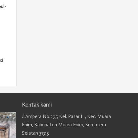
ul-
si
Kontak kami
Jl.Ampera No.295 Kel. Pasar II , Kec. Muara
Enim, Kabupaten Muara Enim, Sumatera
Selatan 31315