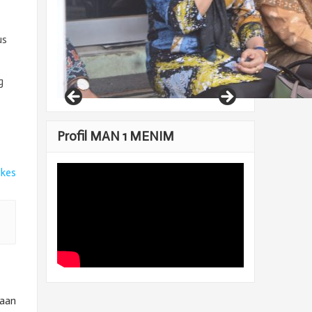
us
g
Profil MAN 1 MENIM
ikes
kaan