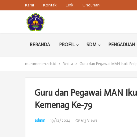
Kami
Kontak
Link
Unduhan
BERANDA
PROFIL
SDM
PENGADUAN
man1menim.sch.id
Berita
Guru dan Pegawai MAN Ikuti Pe
Guru dan Pegawai MAN Iku
Kemenag Ke-79
admin
19/12/2024
613 Views