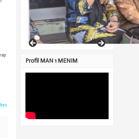
n
rap
Profil MAN 1 MENIM
ikes