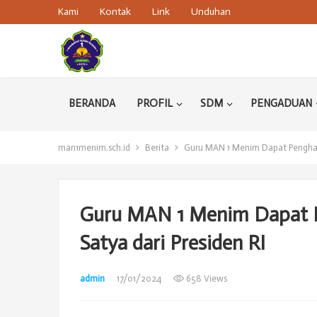
Kami
Kontak
Link
Unduhan
BERANDA
PROFIL
SDM
PENGADUAN
man1menim.sch.id
Berita
Guru MAN 1 Menim Dapat Pengharg
Guru MAN 1 Menim Dapat P
Satya dari Presiden RI
admin
17/01/2024
658 Views