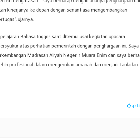
den RI mengatakan ” saya berharap dengan adanya penghargaan da
tkan kinerjanya ke depan dengan senantiasa mengembangkan
tugas”, ujarnya.
lajaran Bahasa Inggris saat ditemui usai kegiatan upacara
ersyukur atas perhatian pemerintah dengan penghargaan ini, Saya
erkembangan Madrasah Aliyah Negeri 1 Muara Enim dan saya berha
 lebih profesional dalam mengemban amanah dan menjadi tauladan
42
L