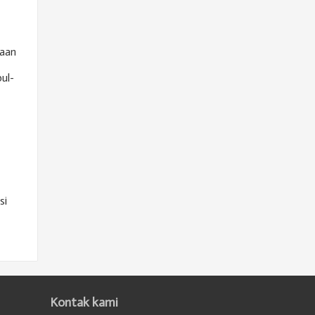
kaan
ul-
si
Kontak kami