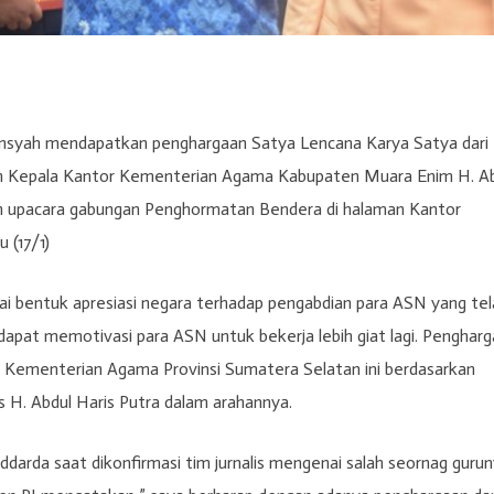
ansyah mendapatkan penghargaan Satya Lencana Karya Satya dari
leh Kepala Kantor Kementerian Agama Kabupaten Muara Enim H. A
iatn upacara gabungan Penghormatan Bendera di halaman Kantor
 (17/1)
i bentuk apresiasi negara terhadap pengabdian para ASN yang tel
dapat memotivasi para ASN untuk bekerja lebih giat lagi. Penghar
 Kementerian Agama Provinsi Sumatera Selatan ini berdasarkan
s H. Abdul Haris Putra dalam arahannya.
darda saat dikonfirmasi tim jurnalis mengenai salah seornag guru