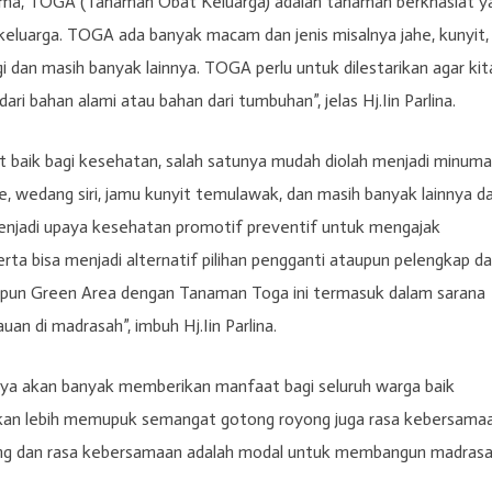
a, TOGA (Tanaman Obat Keluarga) adalah tanaman berkhasiat y
keluarga. TOGA ada banyak macam dan jenis misalnya jahe, kunyit,
gi dan masih banyak lainnya. TOGA perlu untuk dilestarikan agar kit
i bahan alami atau bahan dari tumbuhan”, jelas Hj.Iin Parlina.
aik bagi kesehatan, salah satunya mudah diolah menjadi minum
he, wedang siri, jamu kunyit temulawak, dan masih banyak lainnya d
enjadi upaya kesehatan promotif preventif untuk mengajak
ta bisa menjadi alternatif pilihan pengganti ataupun pelengkap da
apun Green Area dengan Tanaman Toga ini termasuk dalam sarana
an di madrasah”, imbuh Hj.Iin Parlina.
ya akan banyak memberikan manfaat bagi seluruh warga baik
i akan lebih memupuk semangat gotong royong juga rasa kebersama
ng dan rasa kebersamaan adalah modal untuk membangun madras