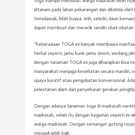
toga mampu membuat warga madrasah lebih nyam
ditanam pada lahan pekarangan dan dikelola oleh 
temulawak, lidah buaya, sirih, seledri, daun keman
dapat membuat dan meracik sendiri obat-obatan dar
“Keberadaan TOGA ini banyak membawa manfaat b
herbal seperti, jamu kunir, jamu sinom, wedang ja
dengan tanaman TOGA ini juga diharapkan bisa m
masyarakat menjaga kesehatan secara mandiri, ser
upaya kuratif atau pengobatan konvensional. Ad
pelestarian alam dan penyebaran gerakan penghijau
Dengan adanya tanaman toga di madrasah nantin
madrasah, selain itu dengan kegiatan seperti in
warga madrasah. Dengan semangat gotong royo
menjadi lebih baik.