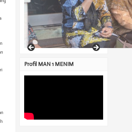
ang
a
an
an
Profil MAN 1 MENIM
ri
an
ah