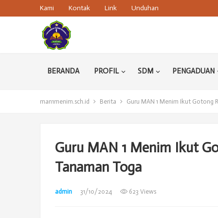
Kami
Kontak
Link
Unduhan
BERANDA
PROFIL
SDM
PENGADUAN
man1menim.sch.id
Berita
Guru MAN 1 Menim Ikut Gotong
Guru MAN 1 Menim Ikut G
Tanaman Toga
admin
31/10/2024
623 Views