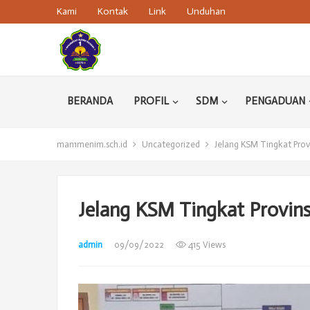
Kami
Kontak
Link
Unduhan
BERANDA
PROFIL
SDM
PENGADUAN
man1menim.sch.id
Uncategorized
Jelang KSM Tingkat Prov
Jelang KSM Tingkat Provin
admin
09/09/2022
415 Views