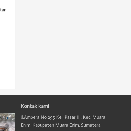
tan
Kontak kami
Jl.Ampera No.295 Kel. Pasar II , Kec. Muara
Enim, Kabupaten Muara Enim, Sumatera