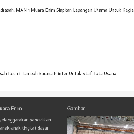
adrasah, MAN 1 Muara Enim Siapkan Lapangan Utama Untuk Kegia
asah Resmi Tambah Sarana Printer Untuk Staf Tata Usaha
uara Enim
Gambar
elenggarakan pendidikan
 anak-anak tingkat dasar