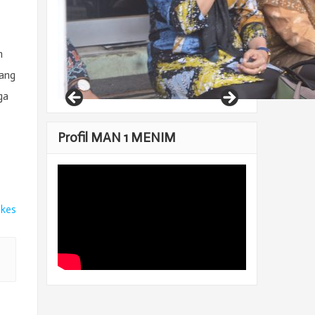
n
ang
ga
Profil MAN 1 MENIM
ikes