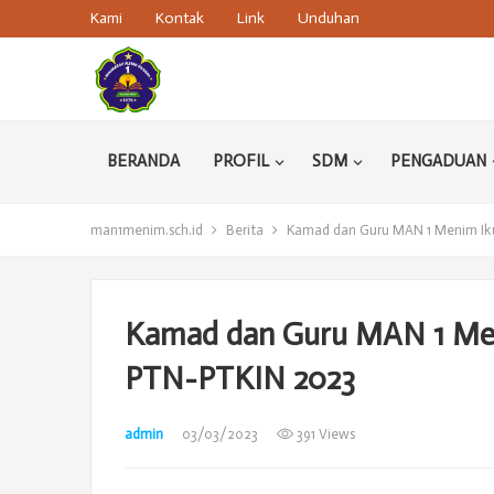
Kami
Kontak
Link
Unduhan
BERANDA
PROFIL
SDM
PENGADUAN
man1menim.sch.id
Berita
Kamad dan Guru MAN 1 Menim Iku
Kamad dan Guru MAN 1 Men
PTN-PTKIN 2023
admin
03/03/2023
391 Views