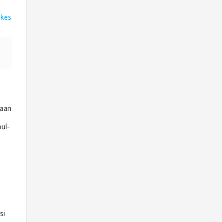
ikes
kaan
ul-
si