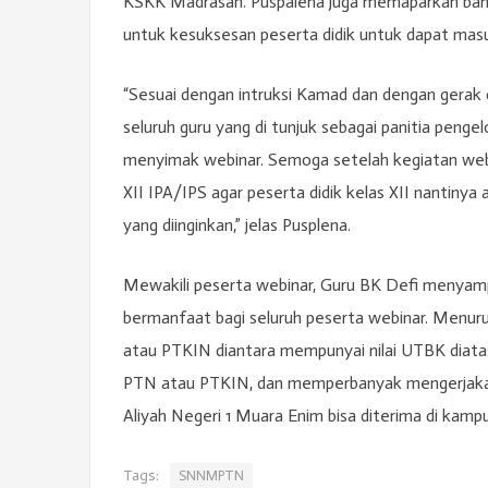
KSKK Madrasah. Puspalena juga memaparkan bahw
untuk kesuksesan peserta didik untuk dapat ma
“Sesuai dengan intruksi Kamad dan dengan gerak
seluruh guru yang di tunjuk sebagai panitia penge
menyimak webinar. Semoga setelah kegiatan webin
XII IPA/IPS agar peserta didik kelas XII nantiny
yang diinginkan,” jelas Pusplena.
Mewakili peserta webinar, Guru BK Defi menyamp
bermanfaat bagi seluruh peserta webinar. Menuru
atau PTKIN diantara mempunyai nilai UTBK diatas
PTN atau PTKIN, dan memperbanyak mengerjakan
Aliyah Negeri 1 Muara Enim bisa diterima di kamp
Tags:
SNNMPTN