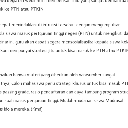
a kegiatan webinar ini memberikan ilmu yang sangat bermanfaa
suk ke PTN atau PTKIN.
 cepat menindaklanjuti intruksi tersebut dengan mengumpulkan
lola siswa masuk pertguruan tinggi negeri (PTN) untuk mengikuti d
ar ini, guru akan dapat segera mensosialisasika kepada siswa kel
a akan mempunyai strategi jitu untuk bisa masuk ke PTN atau PTKI
aikan bahwa materi yang diberikan oleh narasumber sangat
tnya, Calon mahasiswa perlu strategi khusus untuk bisa masuk P
 passing grade, rasio pendaftaran dan daya tampung program stud
 soal masuk perguruan tinggi. Mudah-mudahan siswa Madrasah
us idola mereka. (Kmd)