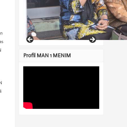
t
an
as
N
Profil MAN 1 MENIM
TN
i