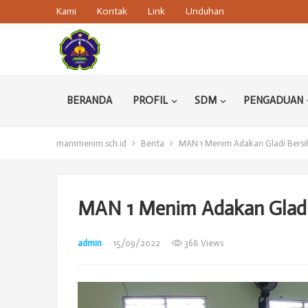
Kami
Kontak
Link
Unduhan
BERANDA
PROFIL
SDM
PENGADUAN
man1menim.sch.id
Berita
MAN 1 Menim Adakan Gladi Bers
MAN 1 Menim Adakan Glad
admin
15/09/2022
368 Views