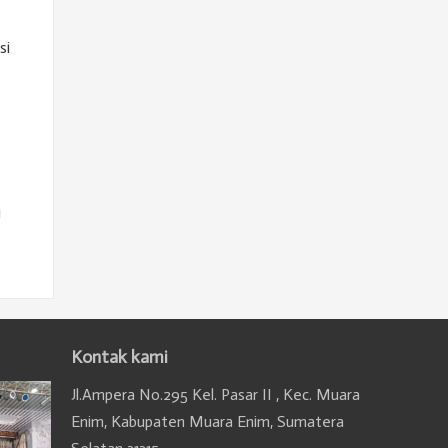
si
i
Kontak kami
Jl.Ampera No.295 Kel. Pasar II , Kec. Muara
Enim, Kabupaten Muara Enim, Sumatera