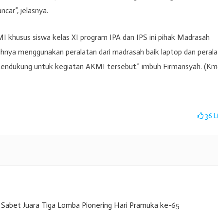
ncar”, jelasnya.
KMI khusus siswa kelas XI program IPA dan IPS ini pihak Madrasah
uhnya menggunakan peralatan dari madrasah baik laptop dan peral
 mendukung untuk kegiatan AKMI tersebut.” imbuh Firmansyah. (Km
36
L
Sabet Juara Tiga Lomba Pionering Hari Pramuka ke-65