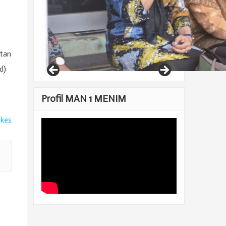
atan
d)
Profil MAN 1 MENIM
ikes