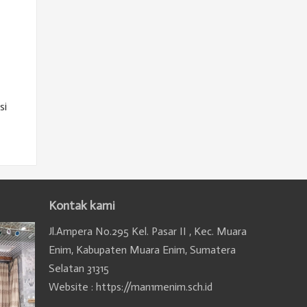
si
Kontak kami
Jl.Ampera No.295 Kel. Pasar II , Kec. Muara
Enim, Kabupaten Muara Enim, Sumatera
Selatan 31315
Website : https://man1menim.sch.id