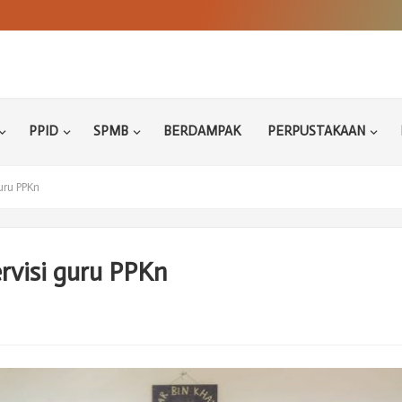
PPID
SPMB
BERDAMPAK
PERPUSTAKAAN
uru PPKn
visi guru PPKn