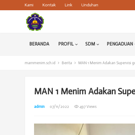
Kami
Kontak
Link
Unduhan
BERANDA
PROFIL
SDM
PENGADUAN
man1menim.sch.id
Berita
MAN 1 Menim Adakan Supervisi g
MAN 1 Menim Adakan Super
admin
07/11/2022
497 Views