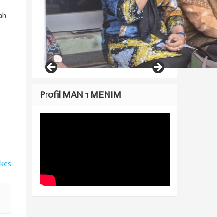
ah
Profil MAN 1 MENIM
n
ikes