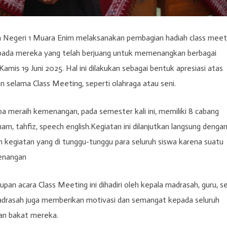
Negeri 1 Muara Enim melaksanakan pembagian hadiah class meet
kepada mereka yang telah berjuang untuk memenangkan berbagai
mis 19 Juni 2025. Hal ini dilakukan sebagai bentuk apresiasi atas
n selama Class Meeting, seperti olahraga atau seni.
 meraih kemenangan, pada semester kali ini, memiliki 8 cabang
enam, tahfiz, speech english.Kegiatan ini dilanjutkan langsung denga
n kegiatan yang di tunggu-tunggu para seluruh siswa karena suatu
enangan
an acara Class Meeting ini dihadiri oleh kepala madrasah, guru, s
madrasah juga memberikan motivasi dan semangat kepada seluruh
an bakat mereka.