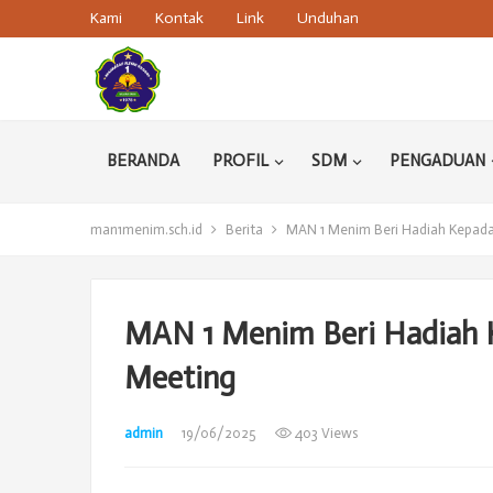
Kami
Kontak
Link
Unduhan
BERANDA
PROFIL
SDM
PENGADUAN
man1menim.sch.id
Berita
MAN 1 Menim Beri Hadiah Kepada 
MAN 1 Menim Beri Hadiah K
Meeting
admin
19/06/2025
403 Views