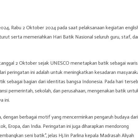
2024, Rabu 2 Oktober 2024 pada saat pelaksanaan kegiatan englis
urut serta memeriahkan Hari Batik Nasional seluruh guru, staf, da
ap tanggal 2 Oktober sejak UNESCO menetapkan batik sebagai wari
ari peringatan ini adalah untuk meningkatkan kesadaran masyarak
k sebagai bagian dari identitas bangsa Indonesia. Pada hari terseb
tansi pemerintah, sekolah, dan perusahaan, mengenakan batik untu
 ini.
esia, dengan berbagai motif yang mencerminkan pengaruh budaya dari
ok, Eropa, dan India. Peringatan ini juga diharapkan mendorong
angkan seni batik”, jelas Hj.Iin Parlina kepala Madrasah Aliyah