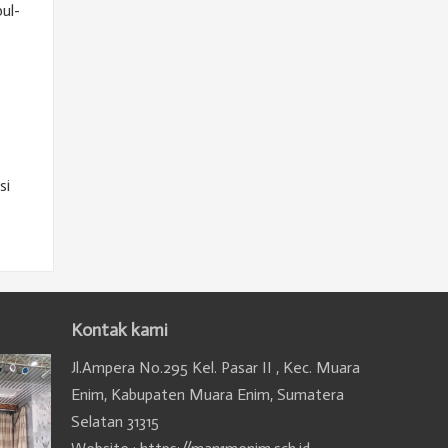
ul-
si
Kontak kami
Jl.Ampera No.295 Kel. Pasar II , Kec. Muara
Enim, Kabupaten Muara Enim, Sumatera
Selatan 31315