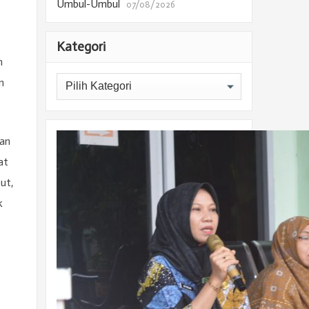
Umbul-Umbul
07/08/2026
Kategori
h
Kategori
n
san
at
ut,
k