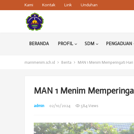
Kami
Kontak
Link
Unduhan
BERANDA
PROFIL
SDM
PENGADUAN
man1menim.sch.id
Berita
MAN 1 Menim Memperingati Hari 
MAN 1 Menim Memperingati
admin
02/10/2024
584 Views