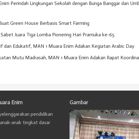
nim Perindah Lingkungan Sekolah dengan Bunga Banggar dan Umb
Buat Green House Berbasis Smart Farming
Sabet Juara Tiga Lomba Pionering Hari Pramuka ke-65
if dan Edukatif, MAN 1 Muara Enim Adakan Kegiatan Arabic Day
gkatan Mutu Madrasah, MAN 1 Muara Enim Adakan Rapat Koordina
uara Enim
Gambar
elenggarakan pendidikan
 anak-anak tingkat dasar