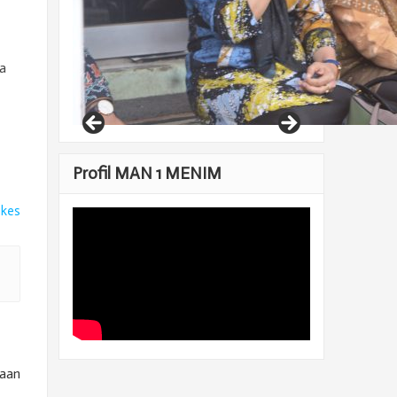
ta
Profil MAN 1 MENIM
ikes
kaan