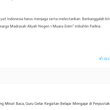
kyat Indonesia harus menjaga serta melestarikan. Berbanggalah ki
arga Madrasah Aliyah Negeri 1 Muara Enim” imbuhIin Parlina .
29
L
g Minat Baca, Guru Gelar Kegiatan Belajar Mengajar di Perpusta