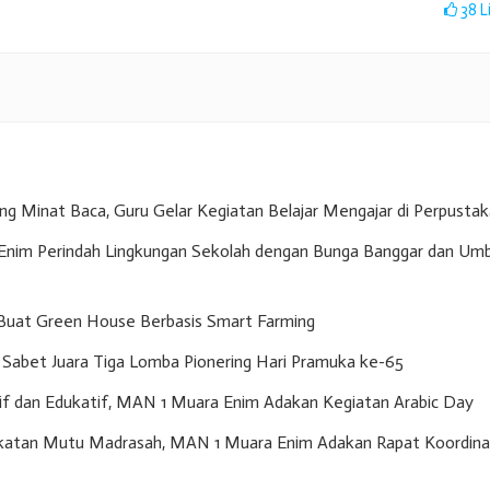
38
L
g Minat Baca, Guru Gelar Kegiatan Belajar Mengajar di Perpusta
nim Perindah Lingkungan Sekolah dengan Bunga Banggar dan Umb
Buat Green House Berbasis Smart Farming
Sabet Juara Tiga Lomba Pionering Hari Pramuka ke-65
if dan Edukatif, MAN 1 Muara Enim Adakan Kegiatan Arabic Day
gkatan Mutu Madrasah, MAN 1 Muara Enim Adakan Rapat Koordina