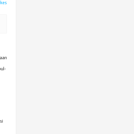
ikes
kaan
ul-
si