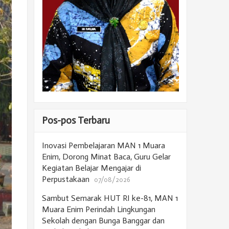
Pos-pos Terbaru
Inovasi Pembelajaran MAN 1 Muara
Enim, Dorong Minat Baca, Guru Gelar
Kegiatan Belajar Mengajar di
Perpustakaan
07/08/2026
Sambut Semarak HUT RI ke-81, MAN 1
Muara Enim Perindah Lingkungan
Sekolah dengan Bunga Banggar dan