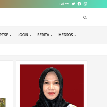
Follow:
Twitter
Facebook
Instagram
PTSP
LOGIN
BERITA
MEDSOS