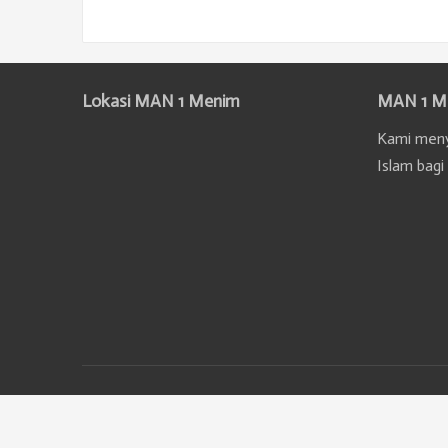
Lokasi MAN 1 Menim
MAN 1 M
Kami meny
Islam bagi