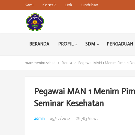
Kami
Kontak
Link
Unduhan
BERANDA
PROFIL
SDM
PENGADUAN
man1menim.sch.id
Berita
Pegawai MAN 1 Menim Pimpin Do
Pegawai MAN 1 Menim Pim
Seminar Kesehatan
admin
05/12/2024
783 Views