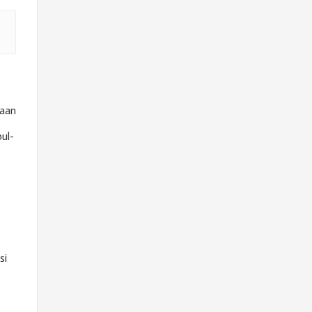
kaan
ul-
si