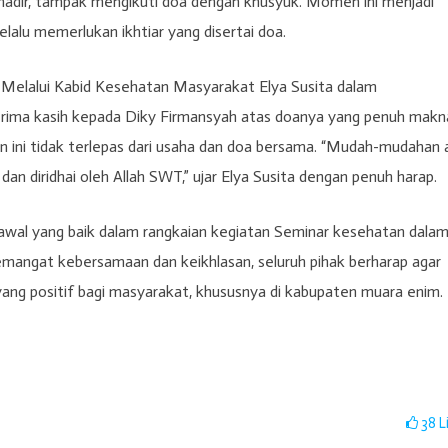
hadir, tampak mengikuti doa dengan khusyuk. Momen ini menjadi
lalu memerlukan ikhtiar yang disertai doa.
Melalui Kabid Kesehatan Masyarakat Elya Susita dalam
rima kasih kepada Diky Firmansyah atas doanya yang penuh makn
n ini tidak terlepas dari usaha dan doa bersama. “Mudah-mudahan 
n dan diridhai oleh Allah SWT,” ujar Elya Susita dengan penuh harap.
awal yang baik dalam rangkaian kegiatan Seminar kesehatan dala
mangat kebersamaan dan keikhlasan, seluruh pihak berharap agar
 yang positif bagi masyarakat, khususnya di kabupaten muara enim.
38
L