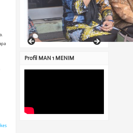
a.
apa
Profil MAN 1 MENIM
m
ikes