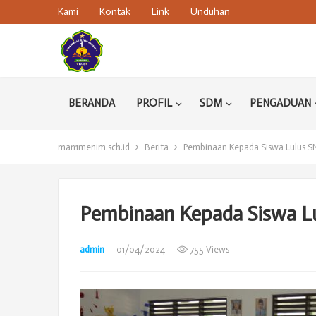
Kami
Kontak
Link
Unduhan
BERANDA
PROFIL
SDM
PENGADUAN
man1menim.sch.id
Berita
Pembinaan Kepada Siswa Lulus 
Pembinaan Kepada Siswa L
admin
01/04/2024
755 Views