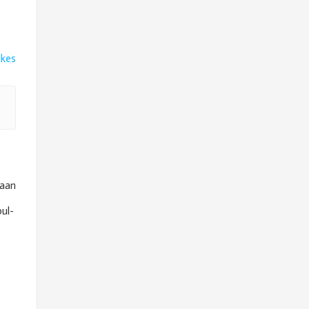
ikes
kaan
ul-