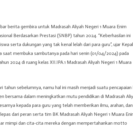
ar berita gembira untuk Madrasah Aliyah Negeri 1 Muara Enim
asional Berdasarkan Prestasi (SNBP) tahun 2024. “Keberhasilan ini
siswa serta dukungan yang tak kenal lelah dari para guru”, ujar Kepa
ina saat membuka sambutanya pada hari senin (01/04/2024) pada
hun 2024 di ruang kelas XII.IPA.1 Madrasah Aliyah Negeri 1 Muara
i tahun sebelumnya, namu hal ini masih menjadi suatu pencapaian 
men bersama dalam meningkatkan mutu pendidikan di Madrasah Ali
esarnya kepada para guru yang telah memberikan ilmu, arahan, dan
k lepas dari peran serta tim BK Madrasah Aliyah Negeri 1 Muara En
jar mimpi dan cita-cita mereka dengan mempertahankan motto