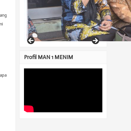
yang
mi
Profil MAN 1 MENIM
 apa