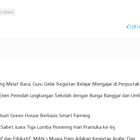
an Siswa
58
L
g Minat Baca, Guru Gelar Kegiatan Belajar Mengajar di Perpusta
nim Perindah Lingkungan Sekolah dengan Bunga Banggar dan Umb
Buat Green House Berbasis Smart Farming
Sabet Juara Tiga Lomba Pionering Hari Pramuka ke-65
if dan Edukatif, MAN 1 Muara Enim Adakan Kegiatan Arabic Day