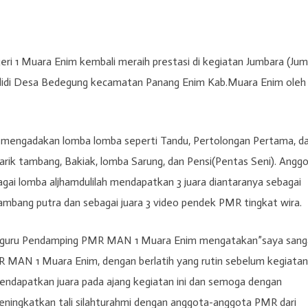
ri 1 Muara Enim kembali meraih prestasi di kegiatan Jumbara (Ju
didi Desa Bedegung kecamatan Panang Enim Kab.Muara Enim oleh
 mengadakan lomba lomba seperti Tandu, Pertolongan Pertama, d
arik tambang, Bakiak, lomba Sarung, dan Pensi(Pentas Seni). Angg
ai lomba aljhamdulilah mendapatkan 3 juara diantaranya sebagai
k tambang putra dan sebagai juara 3 video pendek PMR tingkat wira.
ebri guru Pendamping PMR MAN 1 Muara Enim mengatakan”saya sang
 MAN 1 Muara Enim, dengan berlatih yang rutin sebelum kegiatan 
ndapatkan juara pada ajang kegiatan ini dan semoga dengan
eningkatkan tali silahturahmi dengan anggota-anggota PMR dari