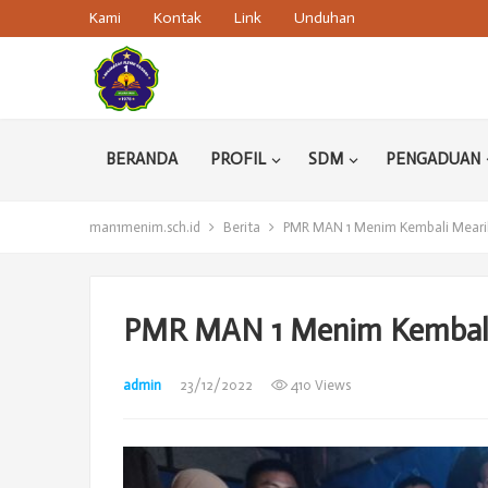
Kami
Kontak
Link
Unduhan
BERANDA
PROFIL
SDM
PENGADUAN
man1menim.sch.id
Berita
PMR MAN 1 Menim Kembali Mearih 
PMR MAN 1 Menim Kembali 
admin
23/12/2022
410 Views