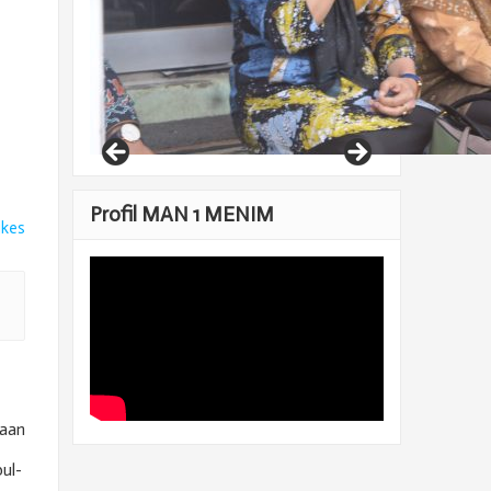
Profil MAN 1 MENIM
ikes
kaan
ul-