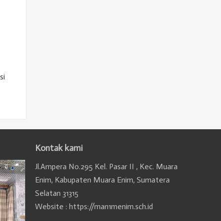
si
Kontak kami
Jl.Ampera No.295 Kel. Pasar II , Kec. Muara
Enim, Kabupaten Muara Enim, Sumatera
Selatan 31315
Website : https://man1menim.sch.id