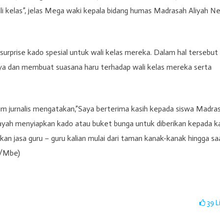
li kelas”, jelas Mega waki kepala bidang humas Madrasah Aliyah Ne
urprise kado spesial untuk wali kelas mereka. Dalam hal tersebut
ya dan membuat suasana haru terhadap wali kelas mereka serta
tim jurnalis mengatakan,”Saya berterima kasih kepada siswa Madra
payah menyiapkan kado atau buket bunga untuk diberikan kepada k
an jasa guru – guru kalian mulai dari taman kanak-kanak hingga sa
R/Mbe)
39
L