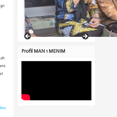
gri
Profil MAN 1 MENIM
sah
ami.
at
ikes