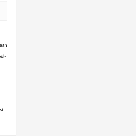
kaan
ul-
si