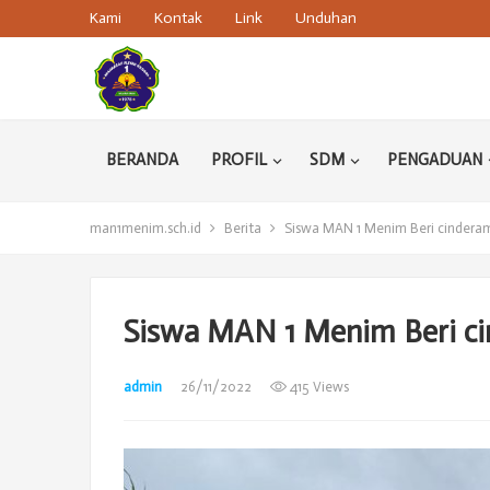
Kami
Kontak
Link
Unduhan
BERANDA
PROFIL
SDM
PENGADUAN
man1menim.sch.id
Berita
Siswa MAN 1 Menim Beri cinderama
Siswa MAN 1 Menim Beri ci
admin
26/11/2022
415 Views