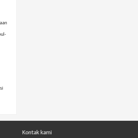
kaan
ul-
si
Kontak kami