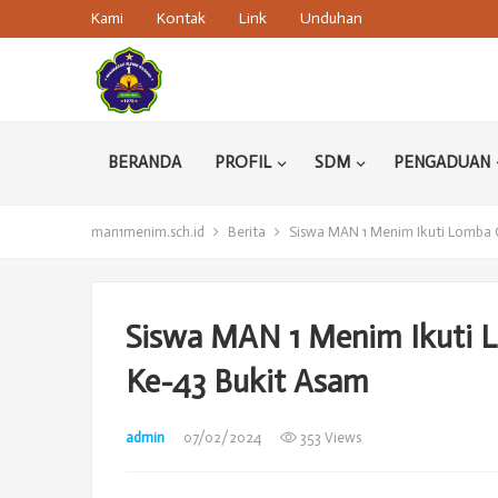
Kami
Kontak
Link
Unduhan
BERANDA
PROFIL
SDM
PENGADUAN
man1menim.sch.id
Berita
Siswa MAN 1 Menim Ikuti Lomba 
Siswa MAN 1 Menim Ikuti 
Ke-43 Bukit Asam
admin
07/02/2024
353 Views