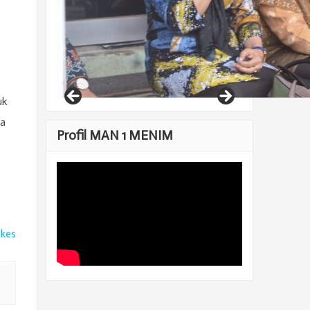
uk
ia
Profil MAN 1 MENIM
ikes