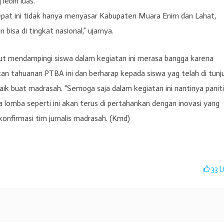
lebih luas.
epat ini tidak hanya menyasar Kabupaten Muara Enim dan Lahat,
bisa di tingkat nasional,” ujarnya.
ikut mendampingi siswa dalam kegiatan ini merasa bangga karena
n tahuanan PTBA ini dan berharap kepada siswa yag telah di tunj
k buat madrasah. “Semoga saja dalam kegiatan ini nantinya panit
lomba seperti ini akan terus di pertahankan dengan inovasi yang
ikonfirmasi tim jurnalis madrasah. (Kmd)
33
L