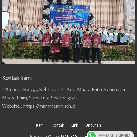
Kontak kami
Jl.Ampera No.295 Kel. Pasar II , Kec. Muara Enim, Kabupaten
Muara Enim, Sumatera Selatan 31315
Website : https://man1menim.sch.id
Kami
Kontak
Link
Unduhan
WA MAN 1 MENIM
Hak Cipta © 2021
MAN 1 Muara Enim, Sumsel