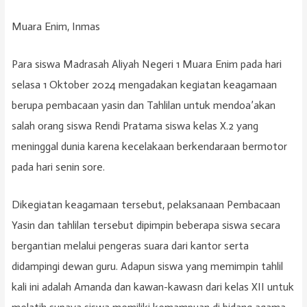
Muara Enim, Inmas
Para siswa Madrasah Aliyah Negeri 1 Muara Enim pada hari
selasa 1 Oktober 2024 mengadakan kegiatan keagamaan
berupa pembacaan yasin dan Tahlilan untuk mendoa’akan
salah orang siswa Rendi Pratama siswa kelas X.2 yang
meninggal dunia karena kecelakaan berkendaraan bermotor
pada hari senin sore.
Dikegiatan keagamaan tersebut, pelaksanaan Pembacaan
Yasin dan tahlilan tersebut dipimpin beberapa siswa secara
bergantian melalui pengeras suara dari kantor serta
didampingi dewan guru. Adapun siswa yang memimpin tahlil
kali ini adalah Amanda dan kawan-kawasn dari kelas XII untuk