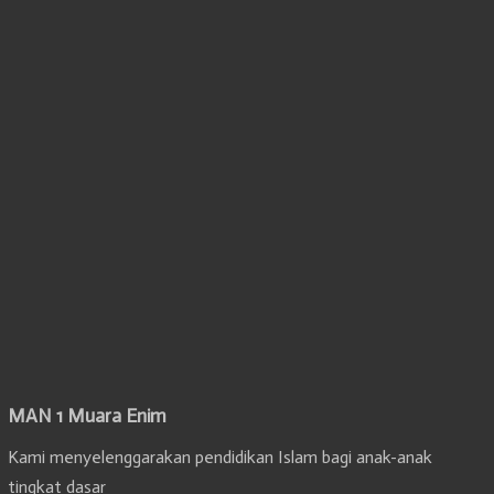
MAN 1 Muara Enim
Kami menyelenggarakan pendidikan Islam bagi anak-anak
tingkat dasar