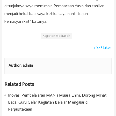
ditunjuknya saya memimpin Pembacaan Yasin dan tahlilan
menjadi bekal bagi saya ketika saya nanti terjun
kemasyarakat,“ katanya.
Kegiatan Madrasah
46
Likes
Author:
admin
Related Posts
Inovasi Pembelajaran MAN 1 Muara Enim, Dorong Minat
Baca, Guru Gelar Kegiatan Belajar Mengajar di
Perpustakaan