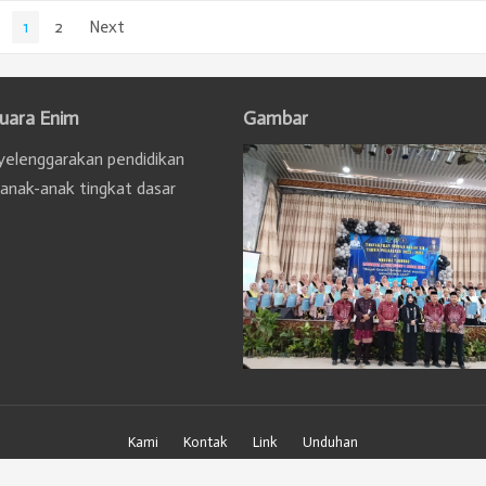
1
2
Next
uara Enim
Gambar
elenggarakan pendidikan
 anak-anak tingkat dasar
Kami
Kontak
Link
Unduhan
Hak Cipta © 2021
MAN 1 Muara Enim, Sumsel