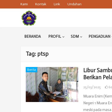
Kami
Kontak
Link
Unduhan
BERANDA
PROFIL
SDM
PENGADUAN
Tag:
ptsp
Libur Sambu
Berita
Berikan Pel
25/03/2025
6
Muara Enim (Keme
Negeri 1 Muara E
meski pada mas