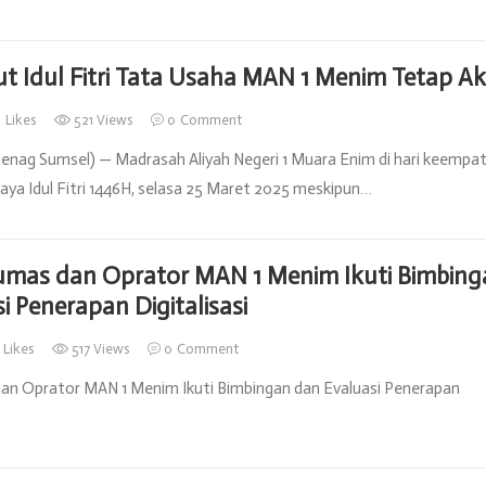
t Idul Fitri Tata Usaha MAN 1 Menim Tetap Ak
8
Likes
521 Views
0
Comment
nag Sumsel) — Madrasah Aliyah Negeri 1 Muara Enim di hari keempat 
ya Idul Fitri 1446H, selasa 25 Maret 2025 meskipun…
mas dan Oprator MAN 1 Menim Ikuti Bimbing
i Penerapan Digitalisasi
2
Likes
517 Views
0
Comment
n Oprator MAN 1 Menim Ikuti Bimbingan dan Evaluasi Penerapan