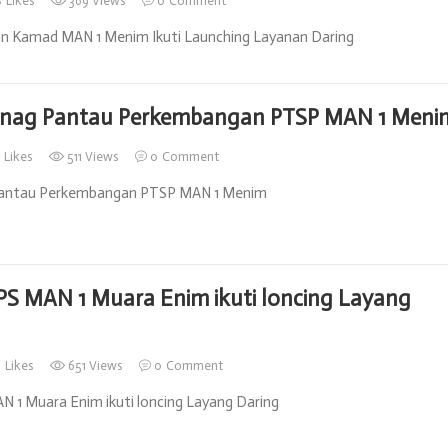
8
Likes
369 Views
0
Comment
n Kamad MAN 1 Menim Ikuti Launching Layanan Daring
nag Pantau Perkembangan PTSP MAN 1 Meni
8
Likes
511 Views
0
Comment
antau Perkembangan PTSP MAN 1 Menim
PS MAN 1 Muara Enim ikuti loncing Layang
5
Likes
651 Views
0
Comment
 1 Muara Enim ikuti loncing Layang Daring