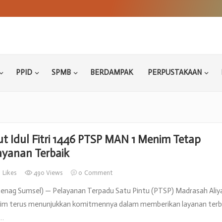
PPID
SPMB
BERDAMPAK
PERPUSTAKAAN
t Idul Fitri 1446 PTSP MAN 1 Menim Tetap
ayanan Terbaik
0
Likes
490 Views
0
Comment
nag Sumsel) — Pelayanan Terpadu Satu Pintu (PTSP) Madrasah Aliy
nim terus menunjukkan komitmennya dalam memberikan layanan terb
a…