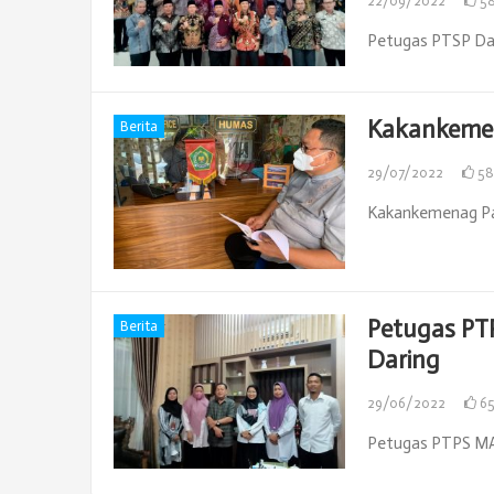
22/09/2022
5
Petugas PTSP Da
Kakankeme
Berita
29/07/2022
5
Kakankemenag P
Petugas PT
Berita
Daring
29/06/2022
6
Petugas PTPS MAN