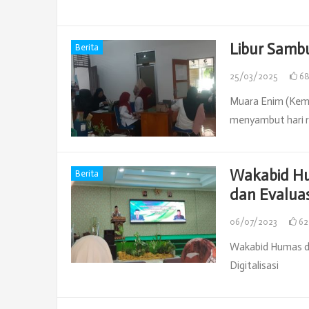
Libur Sambu
Berita
25/03/2025
6
Muara Enim (Keme
menyambut hari ra
Wakabid Hu
Berita
dan Evaluas
06/07/2023
6
Wakabid Humas da
Digitalisasi