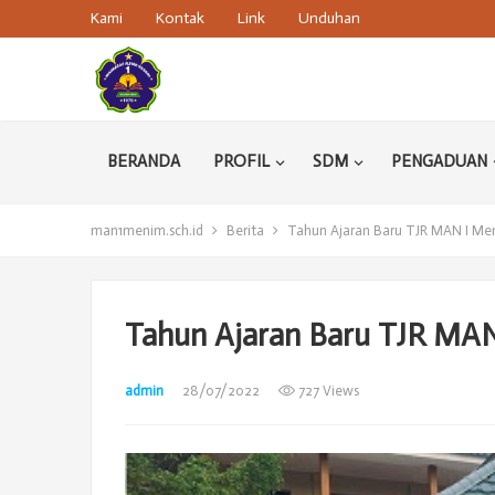
Kami
Kontak
Link
Unduhan
BERANDA
PROFIL
SDM
PENGADUAN
man1menim.sch.id
Berita
Tahun Ajaran Baru TJR MAN I Men
Tahun Ajaran Baru TJR MAN
admin
28/07/2022
727 Views