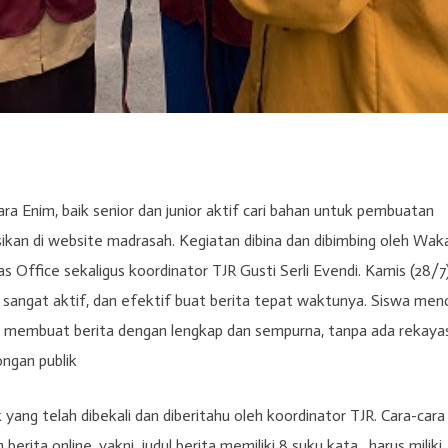
ra Enim, baik senior dan junior aktif cari bahan untuk pembuatan
asikan di website madrasah. Kegiatan dibina dan dibimbing oleh Wak
ffice sekaligus koordinator TJR Gusti Serli Evendi. Kamis (28/7)
a sangat aktif, dan efektif buat berita tepat waktunya. Siswa menc
a membuat berita dengan lengkap dan sempurna, tanpa ada rekaya
ongan publik
 yang telah dibekali dan diberitahu oleh koordinator TJR. Cara-cara
rita online, yakni judul berita memiliki 8 suku kata, harus miliki