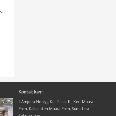
si
i
Kontak kami
Jl.Ampera No.295 Kel. Pasar II , Kec. Muara
Enim, Kabupaten Muara Enim, Sumatera
Selatan 31315