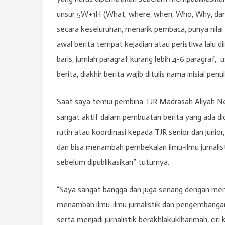
unsur 5W+1H (What, where, when, Who, Why, dan H
secara keseluruhan, menarik pembaca, punya nilai 
awal berita tempat kejadian atau peristiwa lalu di
baris, jumlah paragraf kurang lebih 4-6 paragraf,
berita, diakhir berita wajib ditulis nama inisial p
Saat saya temui pembina TJR Madrasah Aliyah Neg
sangat aktif dalam pembuatan berita yang ada did
rutin atau koordinasi kepada TJR senior dan juni
dan bisa menambah pembekalan ilmu-ilmu jurnalis
sebelum dipublikasikan” tuturnya.
“Saya sangat bangga dan juga senang dengan meng
menambah ilmu-ilmu jurnalistik dan pengembangan 
serta menjadi jurnalistik berakhlakuklharimah, cir