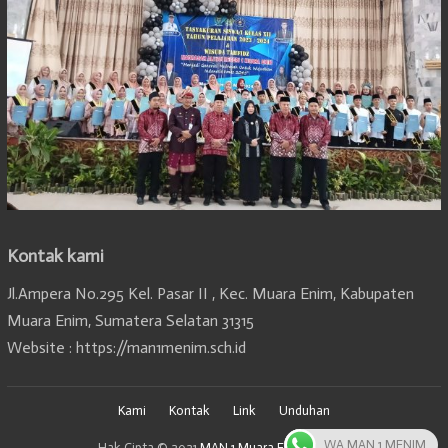
Kontak kami
Jl.Ampera No.295 Kel. Pasar II , Kec. Muara Enim, Kabupaten
Muara Enim, Sumatera Selatan 31315
Website : https://man1menim.sch.id
Kami
Kontak
Link
Unduhan
WA MAN 1 MENIM
Hak Cipta © 2021
MAN 1 Muara Enim, Sumsel