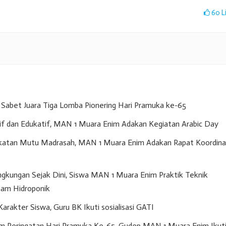
60
L
Sabet Juara Tiga Lomba Pionering Hari Pramuka ke-65
if dan Edukatif, MAN 1 Muara Enim Adakan Kegiatan Arabic Day
gkatan Mutu Madrasah, MAN 1 Muara Enim Adakan Rapat Koordina
gkungan Sejak Dini, Siswa MAN 1 Muara Enim Praktik Teknik
am Hidroponik
akter Siswa, Guru BK Ikuti sosialisasi GATI
m Peringatan Hari Pramuka Ke-65, Gudep MAN 1 Muara Enim Ikut