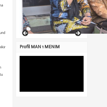
ma
ound
Profil MAN 1 MENIM
ikir
n
tu