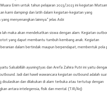
Muara Enim untuk tahun pelajaran 2023/2023 ini kegiatan Matsa
kan kami dampingi dan latih dalam kegiatan-kegiatan yang
yang menyenangkan lainnya.” jelas Asbi
ula lah maka akan mendekatkan siswa dengan alam. Kegiatan outb
a otot yang dapat membantu tumbuh kembang anak. Kegiatan
beranian dalam bertindak maupun berpendapat, membentuk pola p
aitu Salsabillàh ayuningtyas dan Arefa Zahira Putri ini yaitu denga
n outbound. Jadi dari hawil wawancara kegiatan outbound adalah sua
g disulasikan dan dilakukan di alam terbuka atau tertutup dengan
n antara intelegensia, fisik dan mental. (TJR/Arj)