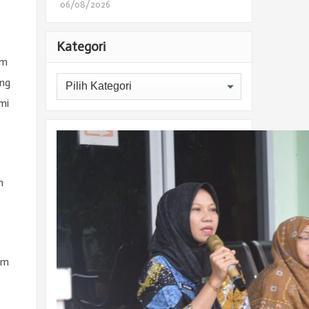
06/08/2026
Kategori
am
Kategori
ang
mi
n
im