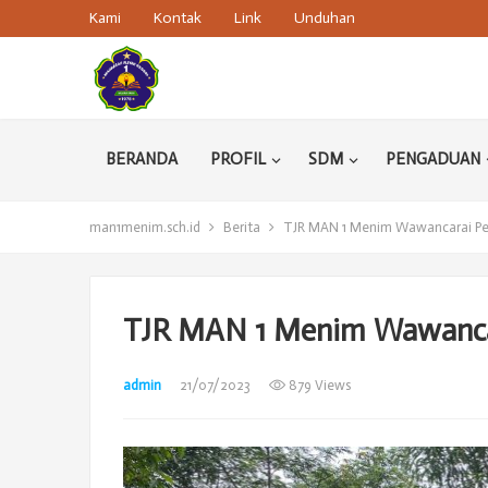
Kami
Kontak
Link
Unduhan
BERANDA
PROFIL
SDM
PENGADUAN
man1menim.sch.id
Berita
TJR MAN 1 Menim Wawancarai Pel
TJR MAN 1 Menim Wawancar
admin
21/07/2023
879 Views