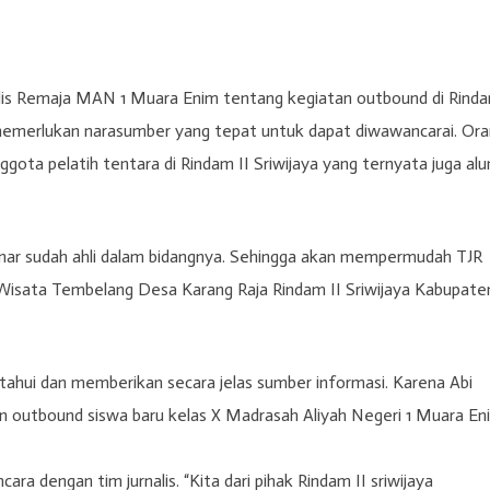
is Remaja MAN 1 Muara Enim tentang kegiatan outbound di Rind
 memerlukan narasumber yang tepat untuk dapat diwawancarai. Or
gota pelatih tentara di Rindam II Sriwijaya yang ternyata juga alu
benar sudah ahli dalam bidangnya. Sehingga akan mempermudah TJR
 Wisata Tembelang Desa Karang Raja Rindam II Sriwijaya Kabupate
ahui dan memberikan secara jelas sumber informasi. Karena Abi
tan outbound siswa baru kelas X Madrasah Aliyah Negeri 1 Muara En
cara dengan tim jurnalis. “Kita dari pihak Rindam II sriwijaya