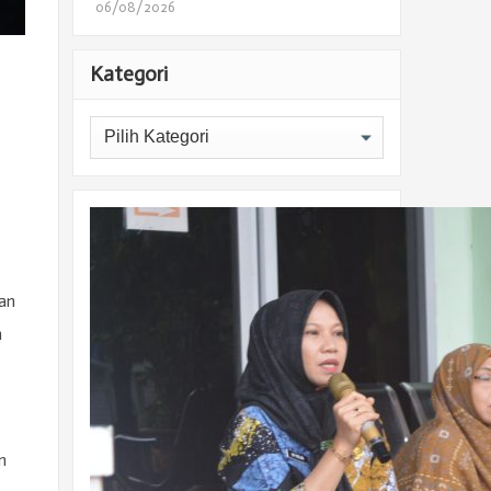
06/08/2026
Kategori
Kategori
an
n
n