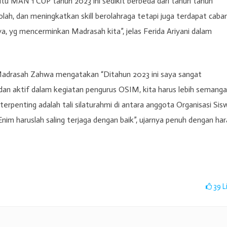
aitu MAN 1 CUP tahun 2023 ini sedikit berbeda dari tahun tahun
ah, dan meningkatkan skill berolahraga tetapi juga terdapat caba
a, yg mencerminkan Madrasah kita”, jelas Ferida Ariyani dalam
 Madrasah Zahwa mengatakan “Ditahun 2023 ini saya sangat
 dan aktif dalam kegiatan pengurus OSIM, kita harus lebih semang
terpenting adalah tali silaturahmi di antara anggota Organisasi Sis
im haruslah saling terjaga dengan baik”, ujarnya penuh dengan har
39
L