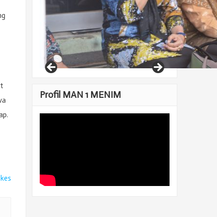
ng
at
Profil MAN 1 MENIM
wa
ap.
ikes