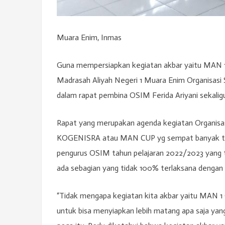
Muara Enim, Inmas
Guna mempersiapkan kegiatan akbar yaitu MAN 1
Madrasah Aliyah Negeri 1 Muara Enim Organisasi
dalam rapat pembina OSIM Ferida Ariyani sekaligu
Rapat yang merupakan agenda kegiatan Organisas
KOGENISRA atau MAN CUP yg sempat banyak tertun
pengurus OSIM tahun pelajaran 2022/2023 yang ti
ada sebagian yang tidak 100% terlaksana dengan 
“Tidak mengapa kegiatan kita akbar yaitu MAN 1 
untuk bisa menyiapkan lebih matang apa saja yan