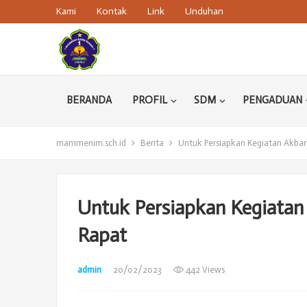
Kami
Kontak
Link
Unduhan
BERANDA
PROFIL
SDM
PENGADUAN
man1menim.sch.id
Berita
Untuk Persiapkan Kegiatan Akba
Untuk Persiapkan Kegiata
Rapat
admin
20/02/2023
442 Views