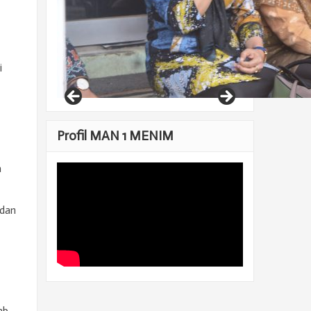
i
Profil MAN 1 MENIM
a
 dan
ab