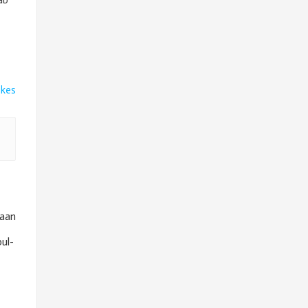
ikes
kaan
ul-