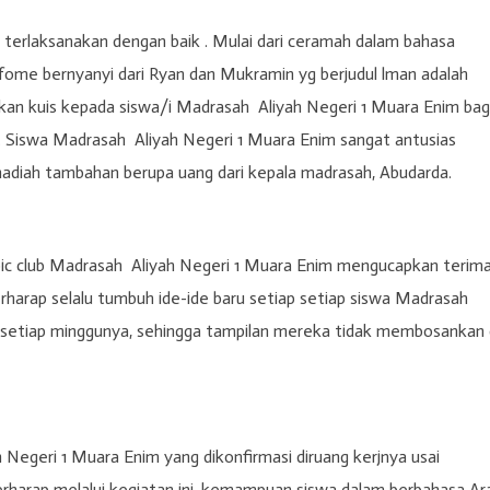
ah terlaksanakan dengan baik . Mulai dari ceramah dalam bahasa
rfome bernyanyi dari Ryan dan Mukramin yg berjudul lman adalah
ikan kuis kepada siswa/i Madrasah Aliyah Negeri 1 Muara Enim bag
h. Siswa Madrasah Aliyah Negeri 1 Muara Enim sangat antusias
adiah tambahan berupa uang dari kepala madrasah, Abudarda.
abic club Madrasah Aliyah Negeri 1 Muara Enim mengucapkan terim
berharap selalu tumbuh ide-ide baru setiap setiap siswa Madrasah
disetiap minggunya, sehingga tampilan mereka tidak membosankan
egeri 1 Muara Enim yang dikonfirmasi diruang kerjnya usai
erharap melalui kegiatan ini, kemampuan siswa dalam berbahasa Ar