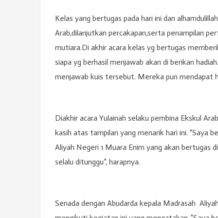
Kelas yang bertugas pada hari ini dan alhamdulill
Arab,dilanjutkan percakapan,serta penampilan pe
mutiara.Di akhir acara kelas yg bertugas member
siapa yg berhasil menjawab akan di berikan hadia
menjawab kuis tersebut. Mereka pun mendapat h
Diakhir acara Yulainah selaku pembina Ekskul Ar
kasih atas tampilan yang menarik hari ini. “Saya 
Aliyah Negeri 1 Muara Enim yang akan bertugas 
selalu ditunggu”, harapnya.
Senada dengan Abudarda kepala Madrasah Aliyah N
mengikuti kegiatan ini yang mengatakan ,”Saya b