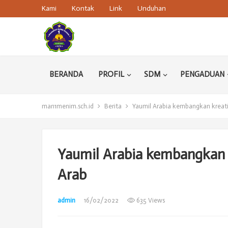
Kami
Kontak
Link
Unduhan
BERANDA
PROFIL
SDM
PENGADUAN
man1menim.sch.id
Berita
Yaumil Arabia kembangkan kreati
Yaumil Arabia kembangkan 
Arab
admin
16/02/2022
635 Views