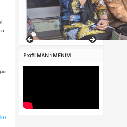
l,
an
Profil MAN 1 MENIM
jadi
ikes