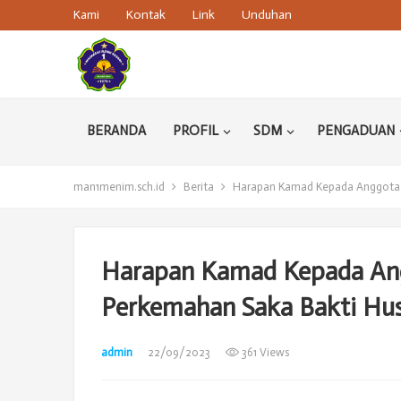
Kami
Kontak
Link
Unduhan
BERANDA
PROFIL
SDM
PENGADUAN
man1menim.sch.id
Berita
Harapan Kamad Kepada Anggota 
Harapan Kamad Kepada An
Perkemahan Saka Bakti Hu
admin
22/09/2023
361 Views