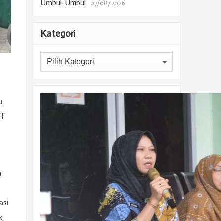
Umbul-Umbul
07/08/2026
Kategori
Kategori
u
if
n
asi
k