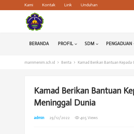
Kami
Kontak
Link
Unduhan
BERANDA
PROFIL
SDM
PENGADUAN
man1menim.sch.id
Berita
Kamad Berikan Bantuan Kepada G
Kamad Berikan Bantuan Ke
Meninggal Dunia
admin
29/12/2022
405 Views