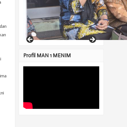
a
 dan
kan
Profil MAN 1 MENIM
i
rima
kni