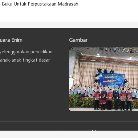
n Buku Untuk Perpustakaan Madrasah
uara Enim
Gambar
elenggarakan pendidikan
 anak-anak tingkat dasar
Kami
Kontak
Link
Unduhan