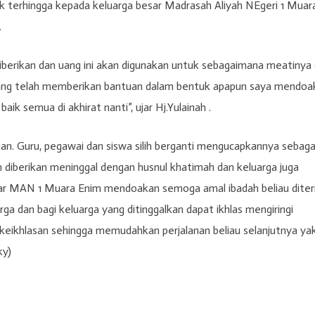
k terhingga kepada keluarga besar Madrasah Aliyah NEgeri 1 Muar
.
iberikan dan uang ini akan digunakan untuk sebagaimana meatinya
ang telah memberikan bantuan dalam bentuk apapun saya mendoa
 semua di akhirat nanti”, ujar Hj.Yulainah .
an. Guru, pegawai dan siswa silih berganti mengucapkannya sebaga
diberikan meninggal dengan husnul khatimah dan keluarga juga
sar MAN 1 Muara Enim mendoakan semoga amal ibadah beliau dite
ga dan bagi keluarga yang ditinggalkan dapat ikhlas mengiringi
 keikhlasan sehingga memudahkan perjalanan beliau selanjutnya ya
ky)