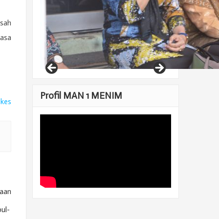
asah
rasa
Profil MAN 1 MENIM
ikes
kaan
ul-