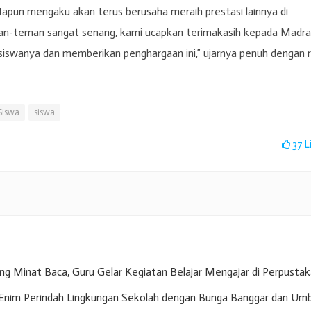
Iapun mengaku akan terus berusaha meraih prestasi lainnya di
 teman-teman sangat senang, kami ucapkan terimakasih kepada Madr
 siswanya dan memberikan penghargaan ini,” ujarnya penuh dengan 
 Siswa
siswa
37
L
g Minat Baca, Guru Gelar Kegiatan Belajar Mengajar di Perpusta
nim Perindah Lingkungan Sekolah dengan Bunga Banggar dan Umb