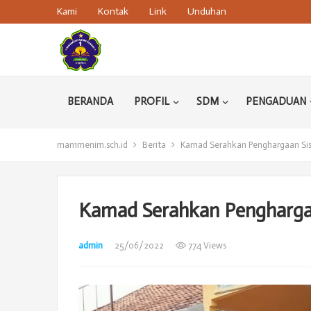
Kami
Kontak
Link
Unduhan
BERANDA
PROFIL
SDM
PENGADUAN
man1menim.sch.id
Berita
Kamad Serahkan Penghargaan Sis
Kamad Serahkan Penghargaa
admin
25/06/2022
774 Views