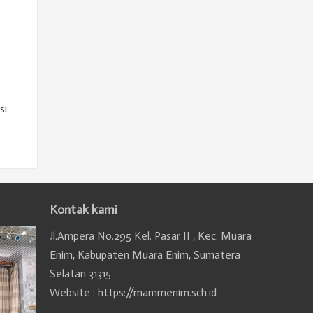
si
Kontak kami
Jl.Ampera No.295 Kel. Pasar II , Kec. Muara
Enim, Kabupaten Muara Enim, Sumatera
Selatan 31315
Website : https://man1menim.sch.id