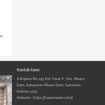
si
Kontak kami
Jl.Ampera No.295 Kel. Pasar II , Kec. Muara
Enim, Kabupaten Muara Enim, Sumatera
Selatan 31315
Website : https://man1menim.sch.id