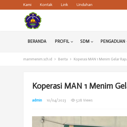
Kami
Kontak
Link
Unduhan
BERANDA
PROFIL
SDM
PENGADUAN
man1menim.sch.id
Berita
Koperasi MAN 1 Menim Gelar Rapa
Koperasi MAN 1 Menim Gela
admin
10/04/2023
528 Views