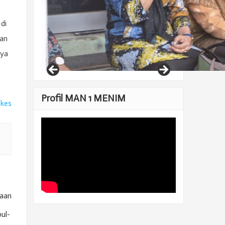
di
ian
nya
Profil MAN 1 MENIM
ikes
kaan
ul-