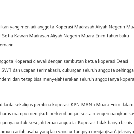
idikan yang menjadi anggota Koperasi Madrasah Aliyah Negeri 1 Mu
N Setia Kawan Madrasah Aliyah Negeri 1 Muara Enim tahun buku
emarin.
h anggota Koperasi diawali dengan sambutan ketua koperasi Deasi
h SWT dan ucapan terimakasih, dukungan seluruh anggota sehingga
andemi dan tetap bisa menyejahterakan seluruh anggotanya kopera
uddarda sekaligus pembina koperasi KPN MAN 1 Muara Enim dalam
i harus mampu mengikuti perkembangan serta mengembangkan sa
annya untuk kesejahteraan anggota. Koperasi tidak hanya bisnis
namun carilah usaha yang lain yang untungnya menjanjikan“, jelasnya