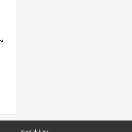
si
i
Kontak kami