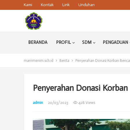
Kami
Kontak
Link
Unduhan
BERANDA
PROFIL
SDM
PENGADUAN
man1menim.sch.id
Berita
Penyerahan Donasi Korban Benc
Penyerahan Donasi Korban
admin
20/03/2023
428 Views