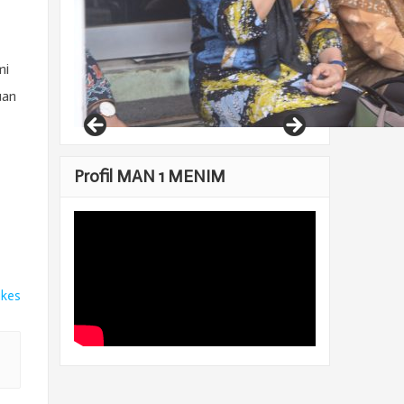
mi
uan
Profil MAN 1 MENIM
ikes