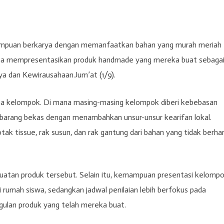
ampuan berkarya dengan memanfaatkan bahan yang murah meriah
isa mempresentasikan produk handmade yang mereka buat sebaga
rya dan Kewirausahaan.Jum’at (1/9).
rapa kelompok. Di mana masing-masing kelompok diberi kebebasan
barang bekas dengan menambahkan unsur-unsur kearifan lokal.
ak tissue, rak susun, dan rak gantung dari bahan yang tidak berha
 kekuatan produk tersebut. Selain itu, kemampuan presentasi kelomp
i rumah siswa, sedangkan jadwal penilaian lebih berfokus pada
lan produk yang telah mereka buat.