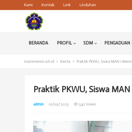
Kami
Kontak
Link
Unduhan
BERANDA
PROFIL
SDM
PENGADUAN
man1menim.sch.id
Berita
Praktik PKWU, Siswa MAN 1 Men
Praktik PKWU, Siswa MAN
admin
01/09/2023
542 Views