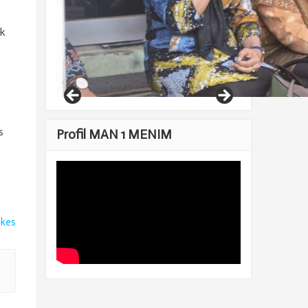
uk
s
Profil MAN 1 MENIM
ikes