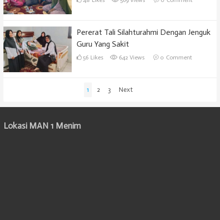
Pererat Tali Silahturahmi Dengan Jenguk
Guru Yang Sakit
56
Likes
642 Views
0
Comment
Paginasi
1
2
3
Next
pos
Lokasi MAN 1 Menim