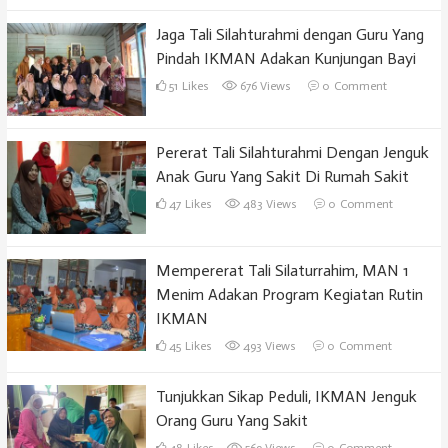
Jaga Tali Silahturahmi dengan Guru Yang
Pindah IKMAN Adakan Kunjungan Bayi
51
Likes
676 Views
0
Comment
Pererat Tali Silahturahmi Dengan Jenguk
Anak Guru Yang Sakit Di Rumah Sakit
47
Likes
483 Views
0
Comment
Mempererat Tali Silaturrahim, MAN 1
Menim Adakan Program Kegiatan Rutin
IKMAN
45
Likes
493 Views
0
Comment
Tunjukkan Sikap Peduli, IKMAN Jenguk
Orang Guru Yang Sakit
48
Likes
569 Views
0
Comment