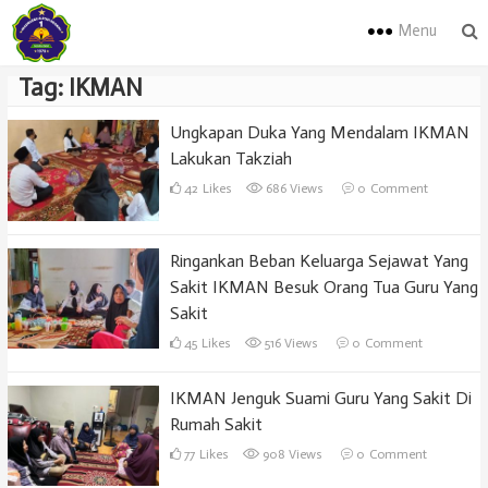
Menu
Tag:
IKMAN
Ungkapan Duka Yang Mendalam IKMAN
Lakukan Takziah
42
Likes
686 Views
0
Comment
Ringankan Beban Keluarga Sejawat Yang
Sakit IKMAN Besuk Orang Tua Guru Yang
Sakit
45
Likes
516 Views
0
Comment
IKMAN Jenguk Suami Guru Yang Sakit Di
Rumah Sakit
77
Likes
908 Views
0
Comment