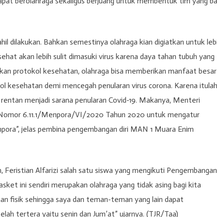
apat berolahraga sekaligus berjuang untuk membentuk tim yang ba
il dilakukan. Bahkan semestinya olahraga kian digiatkan untuk leb
hat akan lebih sulit dimasuki virus karena daya tahan tubuh yang
apkan protokol kesehatan, olahraga bisa memberikan manfaat besar
kol kesehatan demi mencegah penularan virus corona. Karena itula
an rentan menjadi sarana penularan Covid-19. Makanya, Menteri
 Nomor 6.11.1/Menpora/VI/2020 Tahun 2020 untuk mengatur
pora”, jelas pembina pengembangan diri MAN 1 Muara Enim
, Feristian Alfarizi salah satu siswa yang mengikuti Pengembangan
ket ini sendiri merupakan olahraga yang tidak asing bagi kita
han fisik sehingga saya dan teman-teman yang lain dapat
lah tertera yaitu senin dan Jum’at” ujarnya. (TJR/Taa)