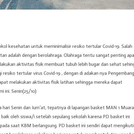
 kesehatan untuk meminimalisir resiko tertular Covid-19. Salah
an adalah dengan berolahraga. Olahraga tentu sangat penting apa
elakukan aktivitas fisik membuat tubuh lebih bugar dan sehat sehin
 resiko tertular virus Covid-19 , dengan di adakan nya Pengemban
apat melakukan aktivitas fisik latihan sehingga mereka dapat
 ini. Senin(25/10)
da hari Senin dan Jum’at, tepatnya di lapangan basket MAN 1 Muara
uti baik oleh siswa/i setelah sepulang sekolah karena PD basket ini
pada saat KBM berlangsung. PD basket ini sendiri dapat mengikuti