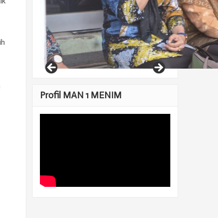
ik
ih
h
Profil MAN 1 MENIM