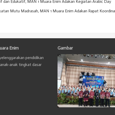
if dan Edukatif, MAN 1 Muara Enim Adakan Kegiatan Arabic Day
gkatan Mutu Madrasah, MAN 1 Muara Enim Adakan Rapat Koordina
uara Enim
Gambar
elenggarakan pendidikan
 anak-anak tingkat dasar