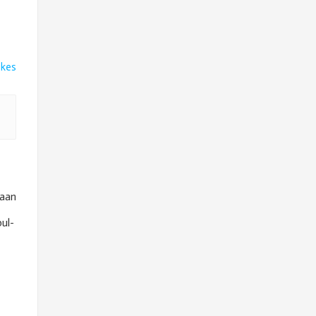
ikes
kaan
ul-