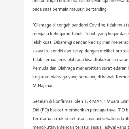
pertandingan di luar madrasah sehingga mereka d
pada saat bermain maupun bertanding.
“Olahraga di tengah pandemi Covid-19 tidak mustah
menjaga kebugaran tubuh. Tubuh yang bugar dan se
lebih kuat. Dibarengi dengan kedisiplinan mener
siswa itu sendiri dan tetap dengan melihat proto
tidak semua jenis olahraga bisa dilakukan lantar
Pemuda dan Olahraga menerbitkan surat edaran
kegiatan olahraga yang bernaung di bawah Kemen
M.Najahan.
Setelah di konfirmasi oleh TJR MAN 1 Muara Enim
Diri (PD) basket memberikan pendapatnya, “PD bas
terutama untuk kesehatan jasmani sekaligus lati
mengikutinya dengan teratur sesuai jadwal yang te