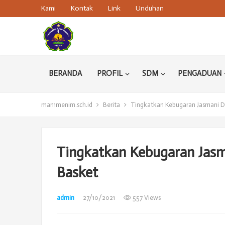
Kami
Kontak
Link
Unduhan
BERANDA
PROFIL
SDM
PENGADUAN
man1menim.sch.id
Berita
Tingkatkan Kebugaran Jasmani D
Tingkatkan Kebugaran Jas
Basket
admin
27/10/2021
557 Views